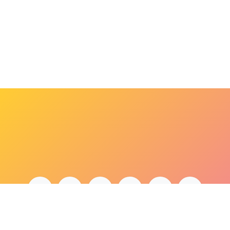
bonjour@lepaonquiboit.com