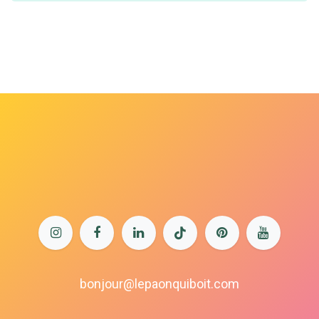
bonjour@lepaonquiboit.com