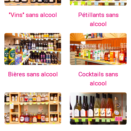
"Vins" sans alcool
Pétillants sans
alcool
Cocktails sans
Bières sans alcool
alcool