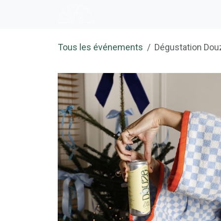
Se rendre au contenu
Accueil
E-shop
Dégustation
Tous les événements
Dégustation Douze