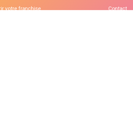
ir votre franchise
Contact
bonjour@lepaonquiboit.com
Le Paon Qui Boit - Buttes-Chaumont
61 rue de Meaux - 75019 Paris
01 40 05 19 03