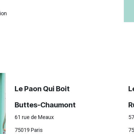
ion
Le Paon Qui Boit
L
Buttes-Chaumont
R
61 rue de Meaux
57
75019 Paris
75