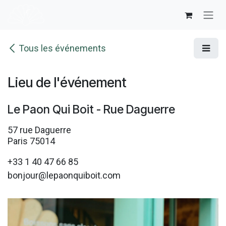
Se rendre au contenu
Tous les événements
Lieu de l'événement
Le Paon Qui Boit - Rue Daguerre
57 rue Daguerre
Paris 75014
+33 1 40 47 66 85
bonjour@lepaonquiboit.com