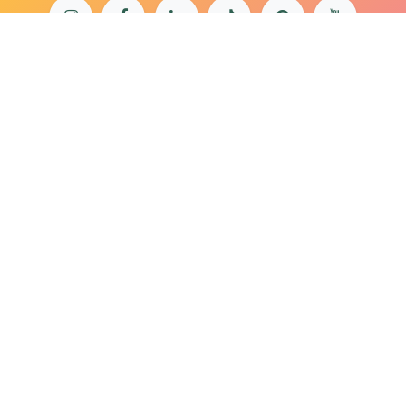
bonjour@lepaonquiboit.com
Le Paon Qui Boit - Buttes-Chaumont
61 rue de Meaux - 75019 Paris
01 40 05 19 03
Le Paon Qui Boit - Rue Daguerre
57 rue Daguerre - 75014 Paris
01 40 47 66 85
Mentions légales
Politique de confidentialité
Conditions générales de
vente