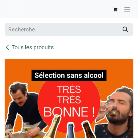
Se rendre au contenu
Tous les produits