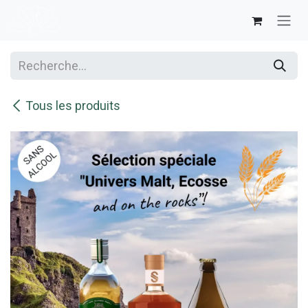
Se rendre au contenu
Tous les produits