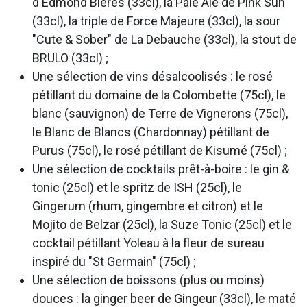
d'Edmond Bières (33cl), la Pale Ale de Pink Sun
(33cl), la triple de Force Majeure (33cl), la sour
"Cute & Sober" de La Debauche (33cl), la stout de
BRULO (33cl) ;
Une sélection de vins désalcoolisés : le rosé
pétillant du domaine de la Colombette (75cl), le
blanc (sauvignon) de Terre de Vignerons (75cl),
le Blanc de Blancs (Chardonnay) pétillant de
Purus (75cl), le rosé pétillant de Kisumé (75cl) ;
Une sélection de cocktails prêt-à-boire : le gin &
tonic (25cl) et le spritz de ISH (25cl), le
Gingerum (rhum, gingembre et citron) et le
Mojito de Belzar (25cl), la Suze Tonic (25cl) et le
cocktail pétillant Yoleau à la fleur de sureau
inspiré du "St Germain" (75cl) ;
Une sélection de boissons (plus ou moins)
douces : la ginger beer de Gingeur (33cl), le maté