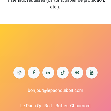
matériaux réutilisés (cartons, papier de protection,
etc.).
bonjour@lepaonquiboit.com
Le Paon Qui Boit - Buttes-Chaumont