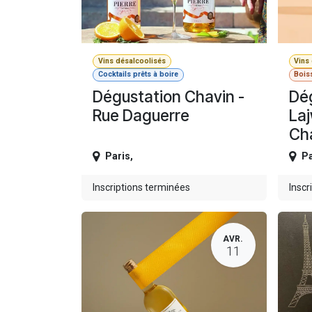
Vins désalcoolisés
Vins
Cocktails prêts à boire
Bois
Dégustation Chavin -
Dé
Rue Daguerre
Laj
Ch
Paris
,
Pa
Inscriptions terminées
Inscr
AVR.
11