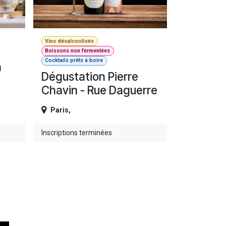
Vins désalcoolisés
Boissons non fermentées
Cocktails prêts à boire
h
Dégustation Pierre
Chavin - Rue Daguerre
Paris
,
Inscriptions terminées