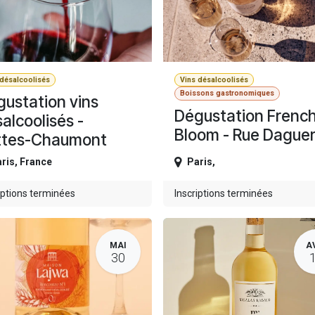
 désalcoolisés
Vins désalcoolisés
Boissons gastronomiques
ustation vins
Dégustation Frenc
alcoolisés -
Bloom - Rue Daguer
ttes-Chaumont
ris
,
France
Paris
,
iptions terminées
Inscriptions terminées
MAI
A
30