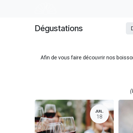
Se rendre au contenu
Accueil
E-shop
Dégustation
Dégustations
Afin de vous faire découvrir nos boi
(
JUIL.
18