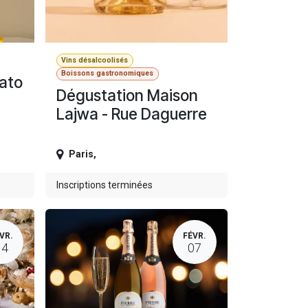
Vins désalcoolisés
Boissons gastronomiques
ato
Dégustation Maison
Lajwa - Rue Daguerre
Paris
,
Inscriptions terminées
VR.
FÉVR.
14
07