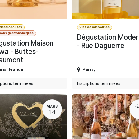
 désalcoolisés
Vins désalcoolisés
sons gastronomiques
Dégustation Moder
gustation Maison
- Rue Daguerre
wa - Buttes-
aumont
ris
,
France
Paris
,
iptions terminées
Inscriptions terminées
MARS
FÉ
14