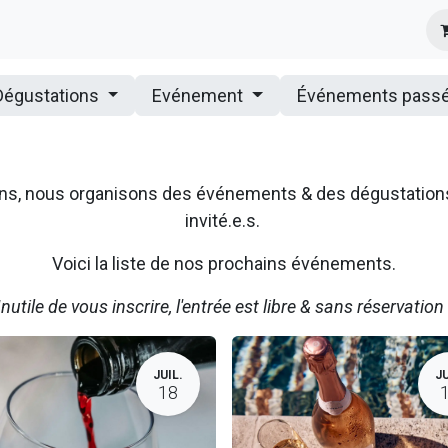
s
Infos Pratiques
Presse
Dégustations
Evénement
Événements pass
ssons, nous organisons des événements & des dégustatio
invité.e.s.
Voici la liste de nos prochains événements.
Inutile de vous inscrire, l'entrée est libre & sans réservation 
JUIL.
JU
18