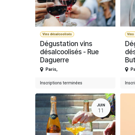
Vins désalcoolisés
Vins
Dégustation vins
Dég
désalcoolisés - Rue
dés
Daguerre
Bu
Paris
,
Pa
Inscriptions terminées
Inscr
JUIN
11