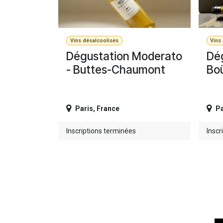
Vins désalcoolisés
Vins
Dégustation Moderato
Dég
- Buttes-Chaumont
Boü
Paris
,
France
Pa
Inscriptions terminées
Inscr