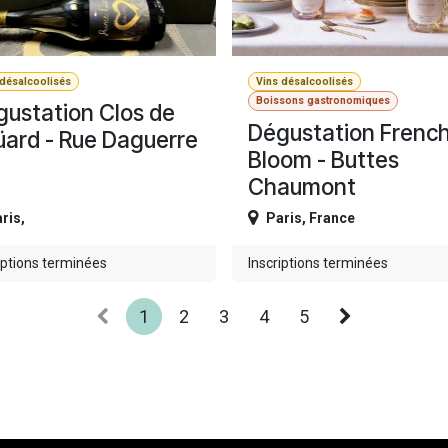
 désalcoolisés
Vins désalcoolisés
Boissons gastronomiques
ustation Clos de
Dégustation Frenc
ard - Rue Daguerre
Bloom - Buttes
Chaumont
ris
,
Paris
,
France
iptions terminées
Inscriptions terminées
1
2
3
4
5