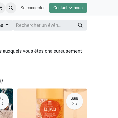
Se connecter
Contactez-nous
és
ns auxquels vous êtes chaleureusement
!)
IL.
JUIN
10
26