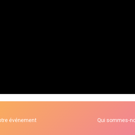
otre événement
Qui sommes-n