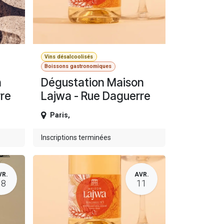
Vins désalcoolisés
Boissons gastronomiques
h
Dégustation Maison
re
Lajwa - Rue Daguerre
Paris
,
Inscriptions terminées
VR.
AVR.
18
11