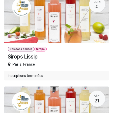
JUIN
05
Boissons douces
Sirops
Sirops Lissip
Paris
,
France
Inscriptions terminées
DÉC.
21