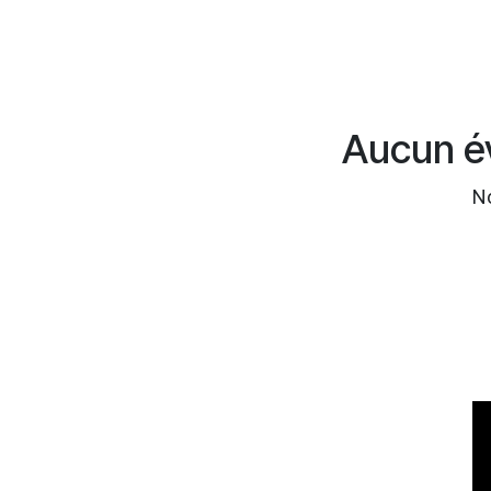
Aucun év
No