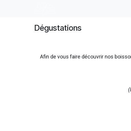
Se rendre au contenu
Accueil
E-shop
Dégustation
Dégustations
Afin de vous faire découvrir nos boi
(