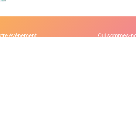
otre événement
Qui sommes-n
ir votre franchise
Contact
bonjour@lepaonquiboit.com