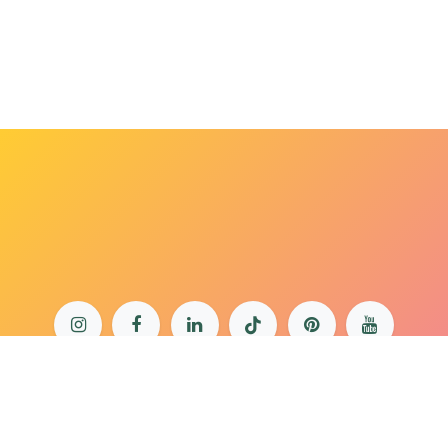
bonjour@lepaonquiboit.com