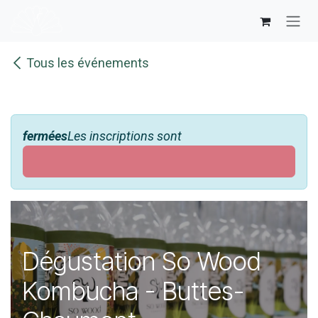
Se rendre au contenu
Tous les événements
fermées
Les inscriptions sont
Dégustation So Wood
Kombucha - Buttes-