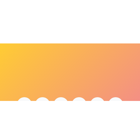
bonjour@lepaonquiboit.com