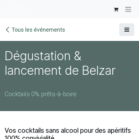
Se rendre au contenu
Tous les événements
Dégustation &
lancement de Belzar
Cocktails 0% prêts-à-boire
Vos cocktails sans alcool pour des apéritifs
100% convivialité