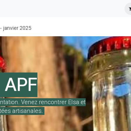
s
Infos Pratiques
Presse
- janvier 2025
n APF
ntation. Venez rencontrer Elsa et
ées artisanales.