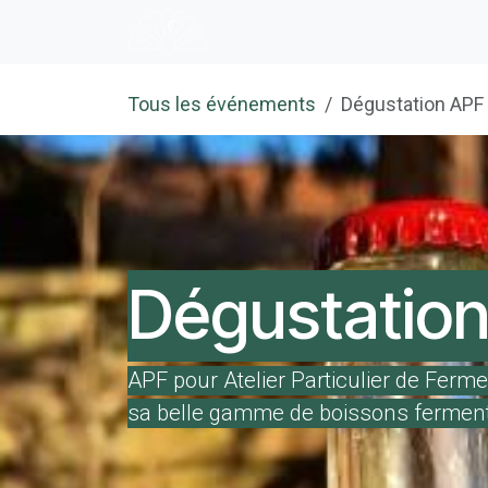
Se rendre au contenu
Accueil
E-shop
Dégustation
Tous les événements
Dégustation APF 
Dégustatio
APF pour Atelier Particulier de Ferme
sa belle gamme de boissons ferment