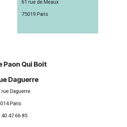
61 rue de Meaux
75019 Paris
e Paon Qui Boit
ue Daguerre
 rue Daguerre
014 Paris
 40 47 66 85