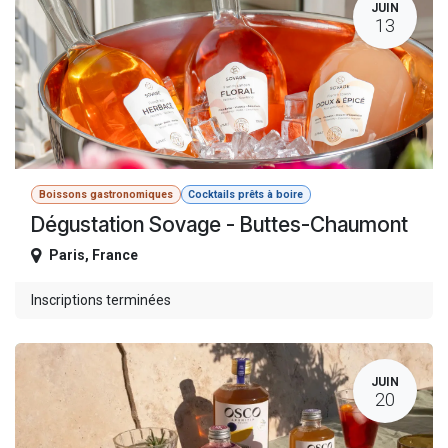
JUIN
13
Boissons gastronomiques
Cocktails prêts à boire
Dégustation Sovage - Buttes-Chaumont
Paris
,
France
Inscriptions terminées
JUIN
20