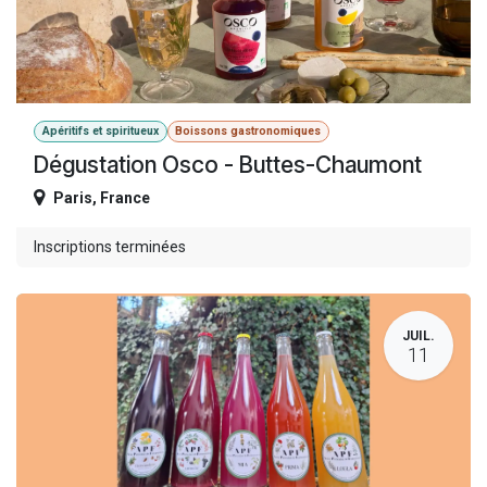
Apéritifs et spiritueux
Boissons gastronomiques
Dégustation Osco - Buttes-Chaumont
Paris
,
France
Inscriptions terminées
JUIL.
11