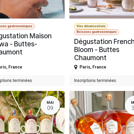
sons gastronomiques
Vins désalcoolisés
Boissons gastronomiques
gustation Maison
Dégustation Frenc
wa - Buttes-
Bloom - Buttes
aumont
Chaumont
ris
,
France
Paris
,
France
iptions terminées
Inscriptions terminées
MAI
M
09