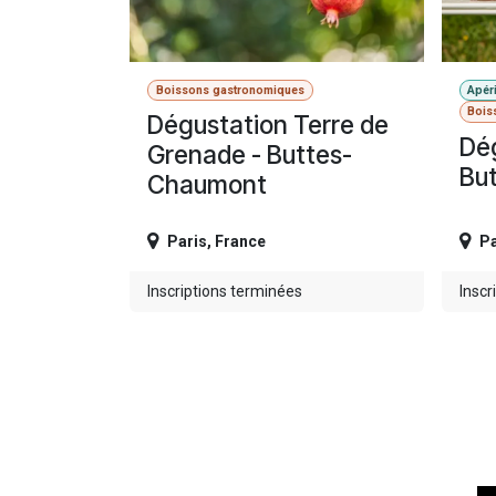
Boissons gastronomiques
Apéri
Bois
Dégustation Terre de
Dég
Grenade - Buttes-
Bu
Chaumont
Paris
,
France
Pa
Inscriptions terminées
Inscr