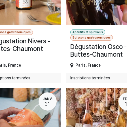
sons gastronomiques
Apéritifs et spiritueux
Boissons gastronomiques
ustation Nivers -
Dégustation Osco -
ttes-Chaumont
Buttes-Chaumont
ris
,
France
Paris
,
France
iptions terminées
Inscriptions terminées
JANV.
FÉ
31