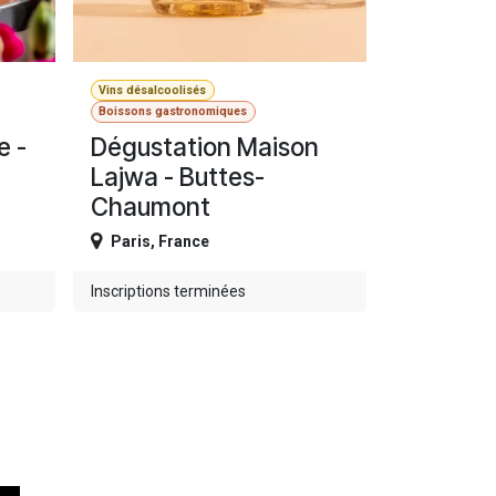
Vins désalcoolisés
Boissons gastronomiques
e -
Dégustation Maison
Lajwa - Buttes-
Chaumont
Paris
,
France
Inscriptions terminées