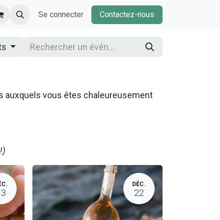
Se connecter
Contactez-nous
ts
ns auxquels vous êtes chaleureusement
!)
ÉC.
DÉC.
13
22