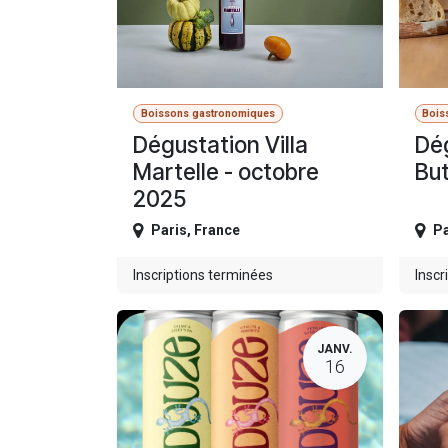
Boissons gastronomiques
Bois
Dégustation Villa
Dég
Martelle - octobre
Bu
2025
Paris
,
France
Pa
Inscriptions terminées
Inscr
JANV.
16