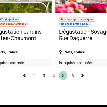
tifs et spiritueux
Boissons gastronomiques
sons gastronomiques
Cocktails prêts à boire
ustation Jardins -
Dégustation Sovag
ttes-Chaumont
Rue Daguerre
ris
,
France
Paris
,
France
iptions terminées
Inscriptions terminées
2
3
4
5
6