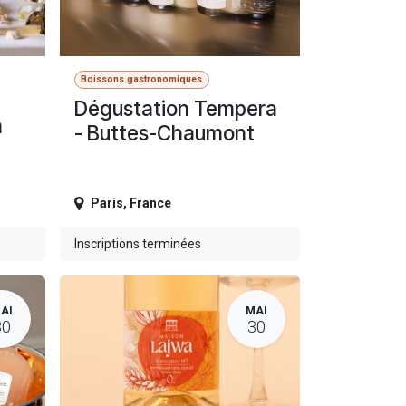
Boissons gastronomiques
Dégustation Tempera
h
- Buttes-Chaumont
Paris
,
France
Inscriptions terminées
AI
MAI
30
30