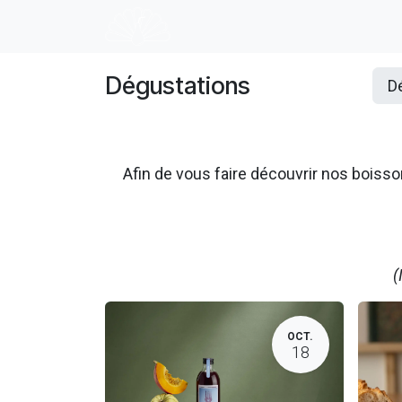
Se rendre au contenu
Accueil
E-shop
Dégustation
Dégustations
D
Afin de vous faire découvrir nos boi
(
OCT.
18