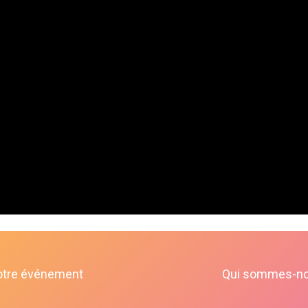
otre événement
Qui sommes-n