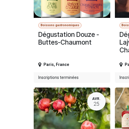
Boissons gastronomiques
Bois
Dégustation Douze -
Dé
Buttes-Chaumont
Laj
Ch
Paris
,
France
Pa
Inscriptions terminées
Inscr
AVR.
25